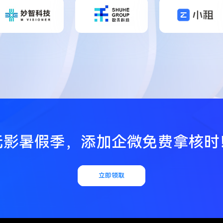
无影暑假季，添加企微免费拿核时
立即领取