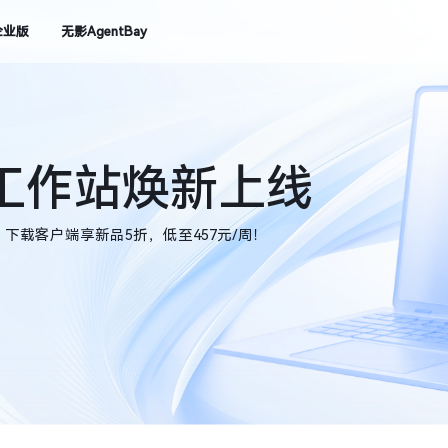
企业版
无影AgentBay
级工作站焕新上线
作站，下载客户端享新品5折，低至457元/周！