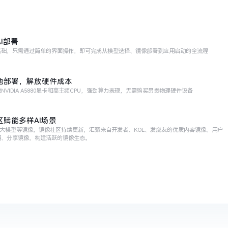
I部署
基础，只需通过简单的界面操作，即可完成从模型选择、镜像部署到应用启动的全流程
地部署，解放硬件成本
NVIDIA A5880显卡和高主频CPU，强劲算力表现，无需购买昂贵物理硬件设备
区赋能多样AI场景
n大模型等镜像，镜像社区持续更新，汇聚来自开发者、KOL、发烧友的优质内容镜像。用户
用、分享镜像，构建活跃的镜像生态。